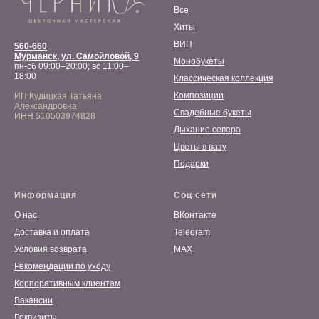
Все
Хиты
ВИП
560-660
Мурманск, ул. Самойловой, 9
Монобукеты
пн-сб 09:00–20:00; вс 11:00–
18:00
Классическая коллекция
Композиции
ИП Кудицкая Татьяна
Александровна
Свадебные букеты
ИНН 510503974828
Дыхание севера
Цветы в вазу
Подарки
Информация
Соц сети
О нас
ВКонтакте
Доставка и оплата
Telegram
Условия возврата
MAX
Рекомендации по уходу
Корпоративным клиентам
Вакансии
Реквизиты