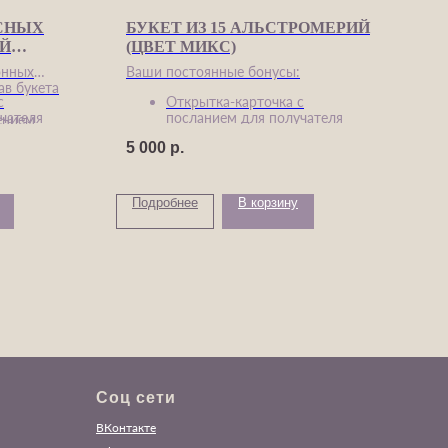
АСНЫХ
БУКЕТ ИЗ 15 АЛЬСТРОМЕРИЙ
С
ОЙ
(ЦВЕТ МИКС)
онных
Ваши постоянные бонусы:​
ав букета
*м
с
Открытка-карточка с
бу
чателя
посланием для получателя
ением
7 
оп
у за
Инструкция по уходу за
мы букета и
за
5 000
р.
букетом
се
ления жизни
Средство для продления жизни
цветов в вазе
Подробнее
В корзину
По
Соц сети
ВКонтакте