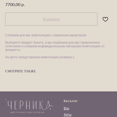
р.
7700,00
В корзину
Соберем для вас композицию с северным характером
Выберите бюджет букета, а мы подберем для вас гармоничное
сочетание и соберем индивидуальныую авторскую композицию от
флориста.
На фото представлена композиция размера L
СМОТРИТЕ ТАКЖЕ
Каталог
Все
Хиты