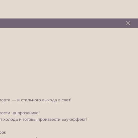
рта — и стильного выхода в свет!
гости на празднике!
т холода и готовы произвести вау‑эффект!
рок